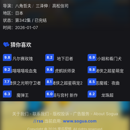
导演：
八角哲夫
三泽伸
高松信司
地区：
日本
状态：
第342集
/ 已完结
时间：
2026-01-07
猜你喜欢
正片
正片
正片
9.8
8.2
6.9
凡尔赛玫瑰
地下忍者
大小姐和看门犬
正片
第36集
第26集
9.2
9.6
9.8
嘻嘻嘻嘻吸血鬼
虎鹤妖师录
猪猪侠之超星萌宠
第52集
第26集
第8集
7.7
8.1
8.5
猪猪侠之光明守卫者
猪猪侠之超星萌宠2
恶魔城：夜曲
第52集
第13集
第131集
6.3
6.0
8.2
魔弹王
堀与宫村 新作
龙珠超
关于我们
-
联系我们
-
版权投诉
-
广告服务
-
About Sogua
//
rss
,当前启用:
www.sogua.com
Copyright ©
2026 搜瓜视频. All rights reserved.