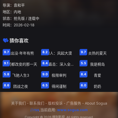
导演：
袁和平
地区：
内地
状态：
抢先版
/ 连载中
时间：
2026-02-18
猜你喜欢
尝鲜版
抢先版
第8集
9.7
8.2
9.7
熊出没·年年有熊
镖人：风起大漠
炎热的夏天
第13期
第3集
正片
9.1
8.4
5.5
一切都改变的那一天
真相直击：深入全美超模大赛第一季
我是桐岛
尝鲜版
正片
正片
5.8
9.0
8.4
飞驰人生3
极限审判
青爱
抢先版
正片
正片
8.6
6.5
6.0
团战之夜
得闲谨制
奶奶
关于我们
-
联系我们
-
版权投诉
-
广告服务
-
About Sogua
//
rss
,当前启用:
www.sogua.com
Copyright ©
2026 搜刮影视. All rights reserved.