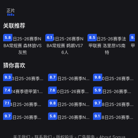
正片
关联推荐
正片
正片
正片
正
5.8
6.1
8.5
9.5
2月1日25-26赛季N
2月1日25-26赛季N
2月1日25-26赛季法
2月
BA常规赛 森林狼VS
BA常规赛 鹈鹕VS7
甲联赛 洛里昂VS南
甲
灰熊
6人
特
猜你喜欢
正片
正片
正片
9.3
8.7
9.8
1月13日25-26赛季NBA常规赛 湖人VS国王
1月8日25-26赛季NBA常规赛 爵士VS雷霆
1月20日25-26赛季英超联赛 伯恩茅斯VS布莱顿
正片
正片
正片
7.4
7.6
5.9
23-24赛季德甲第16轮：霍芬海姆vs达姆施塔特
1月20日25-26赛季西甲联赛 塞维利亚VS埃尔切
2月2日25-26赛季意甲联赛 克雷莫纳塞VS国际米兰
正片
正片
正片
7.1
9.8
9.7
1月4日25-26赛季西甲联赛 巴塞罗那VS西班牙人
1月5日25-26赛季NBA常规赛 雷霆VS太阳
1月28日25-26赛季NBA常规赛 雄鹿VS76人
正片
正片
正片
9.7
5.8
9.1
2月2日25-26赛季德甲联赛 多特蒙德VS海登海姆
1月9日25-26赛季NBA常规赛 步行者VS黄蜂
1月18日25-26赛季西甲联赛 比利亚雷亚尔VS皇家贝蒂斯
关于我们
-
联系我们
-
版权投诉
-
广告服务
-
About Sogua