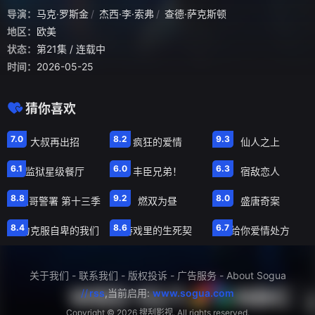
导演：
马克·罗斯金
杰西·李·索弗
查德·萨克斯顿
地区：
欧美
状态：
第21集
/ 连载中
时间：
2026-05-25
猜你喜欢
第2集
第3集
第24集已
7.0
8.2
9.3
大叔再出招
疯狂的爱情
仙人之上
第1集
第20集
第4集
6.1
6.0
6.3
监狱星级餐厅
丰臣兄弟！
宿敌恋人
第21集
第10集
第14集
8.8
9.2
8.0
芝加哥警署 第十三季
燃双为昼
盛唐奇案
第12集
第7集
第34集
8.4
8.6
6.7
努力克服自卑的我们
游戏里的生死契
给你爱情处方
关于我们
-
联系我们
-
版权投诉
-
广告服务
-
About Sogua
//
rss
,当前启用:
www.sogua.com
Copyright ©
2026 搜刮影视. All rights reserved.