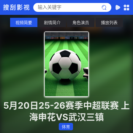
搜刮影视
视频简要
剧情简介
角色演员
播放列表
5月20日25-26赛季中超联赛 上
海申花VS武汉三镇
体育